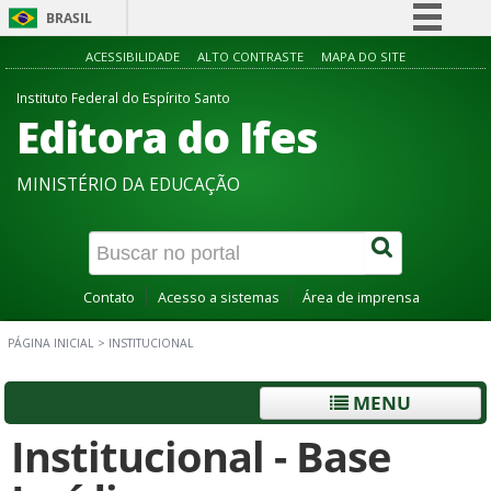
BRASIL
Simplifique!
ACESSIBILIDADE
ALTO CONTRASTE
MAPA DO SITE
Comunica BR
Instituto Federal do Espírito Santo
Editora do Ifes
Participe
Acesso à informação
MINISTÉRIO DA EDUCAÇÃO
Legislação
Canais
Contato
Acesso a sistemas
Área de imprensa
PÁGINA INICIAL
>
INSTITUCIONAL
MENU
Institucional - Base