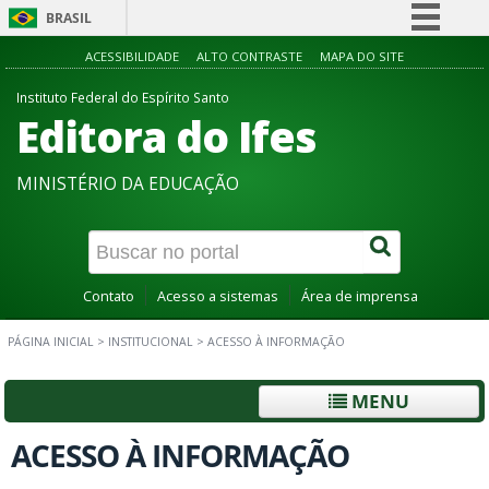
BRASIL
Simplifique!
ACESSIBILIDADE
ALTO CONTRASTE
MAPA DO SITE
Comunica BR
Instituto Federal do Espírito Santo
Editora do Ifes
Participe
Acesso à informação
MINISTÉRIO DA EDUCAÇÃO
Legislação
Canais
Contato
Acesso a sistemas
Área de imprensa
PÁGINA INICIAL
>
INSTITUCIONAL
>
ACESSO À INFORMAÇÃO
MENU
ACESSO À INFORMAÇÃO