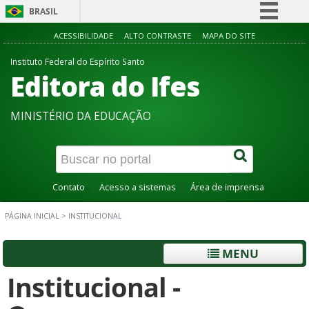
BRASIL
Simplifique!
ACESSIBILIDADE
ALTO CONTRASTE
MAPA DO SITE
Comunica BR
Instituto Federal do Espírito Santo
Editora do Ifes
Participe
Acesso à informação
MINISTÉRIO DA EDUCAÇÃO
Legislação
Canais
Contato
Acesso a sistemas
Área de imprensa
PÁGINA INICIAL
>
INSTITUCIONAL
MENU
Institucional -