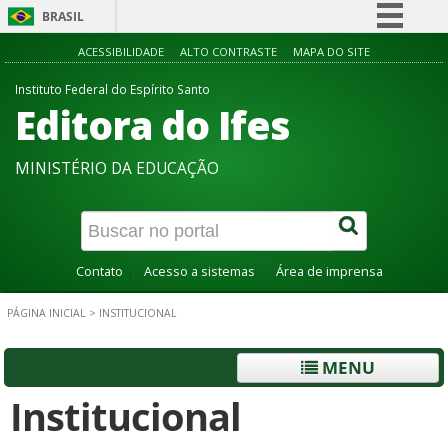
BRASIL
Simplifique!
ACESSIBILIDADE
ALTO CONTRASTE
MAPA DO SITE
Comunica BR
Instituto Federal do Espírito Santo
Editora do Ifes
Participe
Acesso à informação
MINISTÉRIO DA EDUCAÇÃO
Legislação
Canais
Contato
Acesso a sistemas
Área de imprensa
PÁGINA INICIAL
>
INSTITUCIONAL
MENU
Institucional