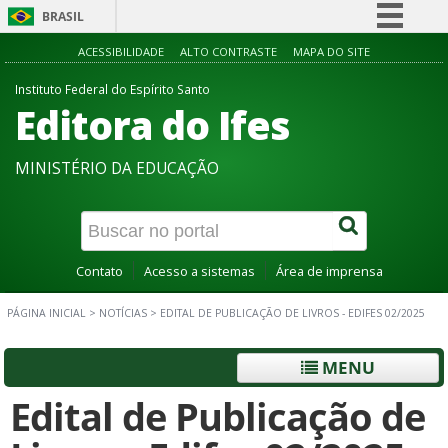
BRASIL
Simplifique!
ACESSIBILIDADE
ALTO CONTRASTE
MAPA DO SITE
Comunica BR
Instituto Federal do Espírito Santo
Editora do Ifes
Participe
Acesso à informação
MINISTÉRIO DA EDUCAÇÃO
Legislação
Canais
Contato
Acesso a sistemas
Área de imprensa
PÁGINA INICIAL
>
NOTÍCIAS
>
EDITAL DE PUBLICAÇÃO DE LIVROS - EDIFES 02/2025
MENU
Edital de Publicação de