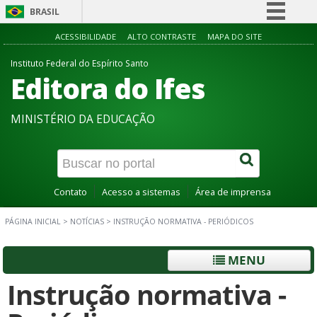
BRASIL
Simplifique!
ACESSIBILIDADE
ALTO CONTRASTE
MAPA DO SITE
Comunica BR
Instituto Federal do Espírito Santo
Editora do Ifes
Participe
Acesso à informação
MINISTÉRIO DA EDUCAÇÃO
Legislação
Canais
Contato
Acesso a sistemas
Área de imprensa
PÁGINA INICIAL
>
NOTÍCIAS
>
INSTRUÇÃO NORMATIVA - PERIÓDICOS
MENU
Instrução normativa -