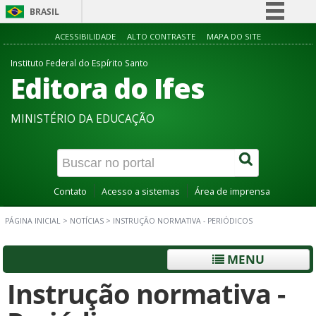
BRASIL
Simplifique!
ACESSIBILIDADE
ALTO CONTRASTE
MAPA DO SITE
Comunica BR
Instituto Federal do Espírito Santo
Editora do Ifes
Participe
Acesso à informação
MINISTÉRIO DA EDUCAÇÃO
Legislação
Canais
Contato
Acesso a sistemas
Área de imprensa
PÁGINA INICIAL
>
NOTÍCIAS
>
INSTRUÇÃO NORMATIVA - PERIÓDICOS
MENU
Instrução normativa -