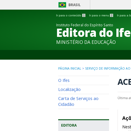
BRASIL
Ir para o conteúdo
1
Ir para o menu
2
Ir para a
Instituto Federal do Espírito Santo
Editora do If
MINISTÉRIO DA EDUCAÇÃO
PÁGINA INICIAL
>
SERVIÇO DE INFORMAÇÃO AO
AC
O Ifes
Localização
Carta de Serviços ao
Última a
Cidadão
Açõ
EDITORA
Nest