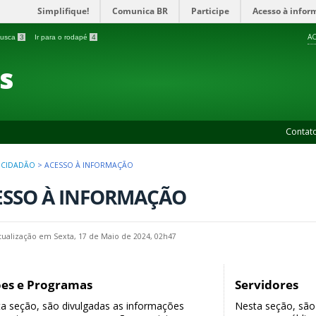
Simplifique!
Comunica BR
Participe
Acesso à infor
AC
 busca
3
Ir para o rodapé
4
es
Contat
 CIDADÃO
>
ACESSO À INFORMAÇÃO
ESSO À INFORMAÇÃO
tualização em Sexta, 17 de Maio de 2024, 02h47
es e Programas
Servidores
a seção, são divulgadas as informações
Nesta seção, são