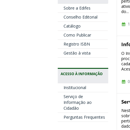
pert
ativ
Sobre a Edifes
do...
Conselho Editorial
1
Catálogo
Como Publicar
Inf
Registro ISBN
Gestão à vista
O In
proc
cada
Aces
ACESSO À INFORMAÇÃO
0
Institucional
Serviço de
Ser
Informação ao
Cidadão
Nest
sobr
Perguntas Frequentes
pert
dado