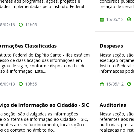
inentes aos programas, ações, projetos e
concursos públic
idades implementadas pelo Instituto Federal
relação de servido
15/05/12
8/02/16
11h03
ormações Classificadas
Despesas
stituto Federal do Espírito Santo - Ifes está em
Nesta seção, são
esso de classificação das informações em
execução orçamen
 grau de sigilo, conforme disposto na Lei de
Instituto Federal 
so à Informação. Este...
informações pode
6/09/13
10h55
15/05/12
viço de Informação ao Cidadão - SIC
Auditorias
a seção, são divulgadas as informações
Nesta seção, são
e o Sistema de Informação ao Cidadão – SIC,
referentes aos re
inentes ao seu funcionamento, localização e
auditorias, pres
s de contato no âmbito do...
realizadas no Inst