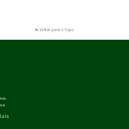
Voltar para o topo
emas
nsa
iais