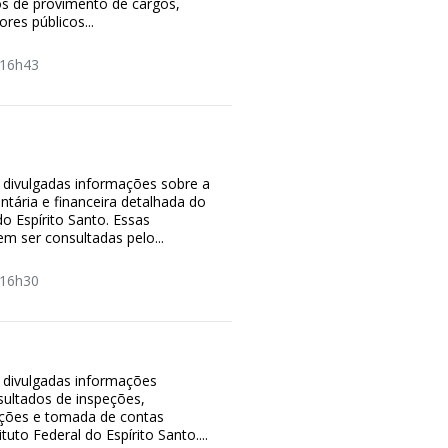
os de provimento de cargos,
res públicos...
16h43
 divulgadas informações sobre a
tária e financeira detalhada do
do Espírito Santo. Essas
m ser consultadas pelo...
16h30
 divulgadas informações
sultados de inspeções,
tações e tomada de contas
ituto Federal do Espírito Santo....