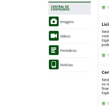
CENTRAL DE
1
CONTEÚDOS
Imagens
Lic
Nest
cont
Vídeos
Espí
pode
Periódicos
1
Notícias
Con
Nest
os r
fina
Espí
1