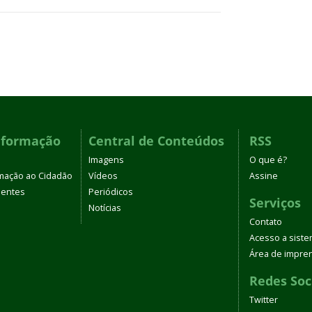
nformação
Central de Conteúdos
RSS
Imagens
O que é?
rmação ao Cidadão
Vídeos
Assine
uentes
Periódicos
Serviços
Notícias
Contato
Acesso a sist
Área de impre
Redes Soc
Twitter